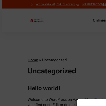
Am Kaiserkai 44
,
20457
Hamburg
+49-40 36099779
Online
Home
»
Uncategorized
Uncategorized
Hello world!
Welcome to WordPress on Azure Sites. This is
your first post. Edit or delete it, then start writi