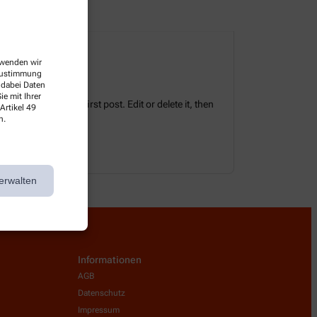
erwenden wir
 Zustimmung
 dabei Daten
e mit Ihrer
tes. This is your first post. Edit or delete it, then
Artikel 49
n.
erwalten
Informationen
AGB
Datenschutz
Impressum