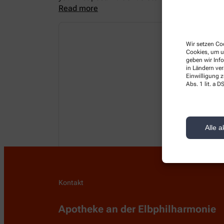
Read more
Wir setzen Coo
Cookies, um u
geben wir Inf
in Ländern ve
Einwilligung z
Abs. 1 lit. a
Alle a
Kontakt
Apotheke an der Elbphilharmonie