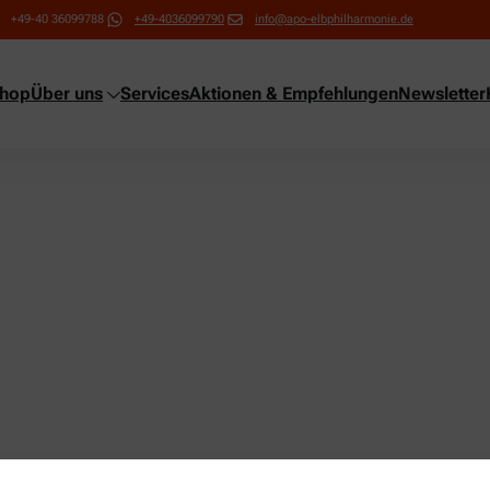
+49-40 36099788
+49-4036099790
info@apo-elbphilharmonie.de
shop
Über uns
Services
Aktionen & Empfehlungen
Newsletter
ng!