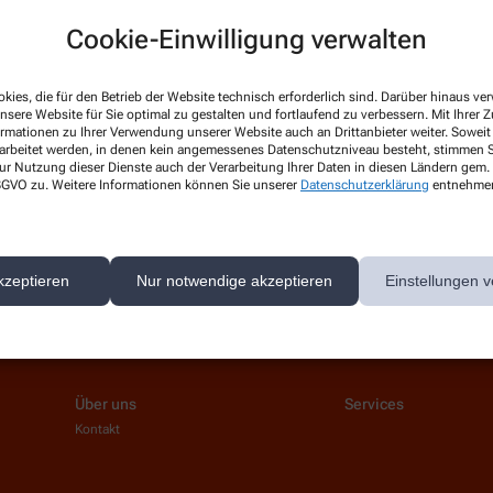
Cookie-Einwilligung verwalten
kies, die für den Betrieb der Website technisch erforderlich sind. Darüber hinaus v
Hello world!
nsere Website für Sie optimal zu gestalten und fortlaufend zu verbessern. Mit Ihrer
ormationen zu Ihrer Verwendung unserer Website auch an Drittanbieter weiter. Soweit
rarbeitet werden, in denen kein angemessenes Datenschutzniveau besteht, stimmen Si
Welcome to WordPress on Azure Si
ur Nutzung dieser Dienste auch der Verarbeitung Ihrer Daten in diesen Ländern gem. 
start writing!
 DSGVO zu. Weitere Informationen können Sie unserer
Datenschutzerklärung
entnehme
Mehr lesen
kzeptieren
Nur notwendige akzeptieren
Einstellungen v
Über uns
Services
Kontakt