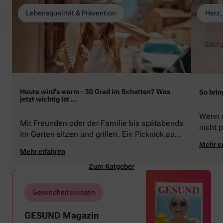
Lebensqualität & Prävention
Herz,
Heute wird’s warm - 30 Grad im Schatten? Was
So brin
jetzt wichtig ist …
Wenn d
Mit Freunden oder der Familie bis spätabends
nicht p
im Garten sitzen und grillen. Ein Picknick auf
zeigen
der Stadtparkwiese. Mit dem Paddelboot über
Mehr e
welche
Mehr erfahren
den See gleiten oder eine Radtour durch die
Schwu
blühende Landschaft unternehmen … Der
Zum Ratgeber
Sommer beschert uns viele Glücksmomente.
Doch manchmal macht er uns auch ganz
Gesundheitswissen
schön zu schaffen. Wenn die Temperaturen
tagsüber auf mehr als 30 Grad klettern und
GESUND Magazin
uns warme Tropennächte den Schlaf rauben,