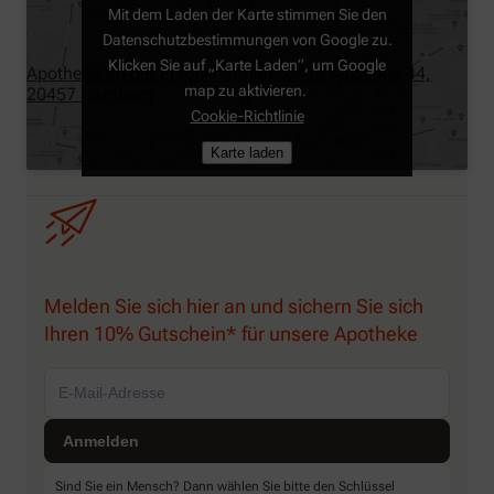
Mit dem Laden der Karte stimmen Sie den
Datenschutzbestimmungen von Google zu.
Klicken Sie auf „Karte Laden“, um Google
Apotheke an der Elbphilharmonie, Am Kaiserkai 44,
map zu aktivieren.
20457 Hamburg
Cookie-Richtlinie
Karte laden
Melden Sie sich hier an und sichern Sie sich
Ihren 10% Gutschein* für unsere Apotheke
Sind Sie ein Mensch? Dann wählen Sie bitte
den Schlüssel